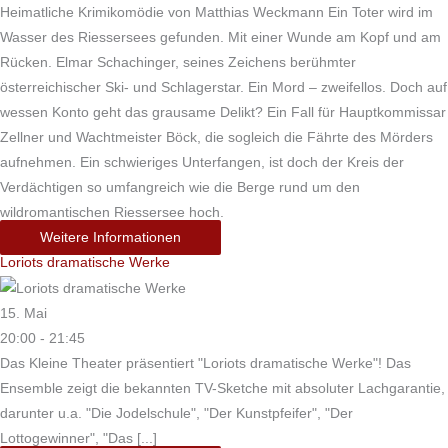
Heimatliche Krimikomödie von Matthias Weckmann Ein Toter wird im
Wasser des Riessersees gefunden. Mit einer Wunde am Kopf und am
Rücken. Elmar Schachinger, seines Zeichens berühmter
österreichischer Ski- und Schlagerstar. Ein Mord – zweifellos. Doch auf
wessen Konto geht das grausame Delikt? Ein Fall für Hauptkommissar
Zellner und Wachtmeister Böck, die sogleich die Fährte des Mörders
aufnehmen. Ein schwieriges Unterfangen, ist doch der Kreis der
Verdächtigen so umfangreich wie die Berge rund um den
wildromantischen Riessersee hoch.
Weitere Informationen
Loriots dramatische Werke
15. Mai
20:00 - 21:45
Das Kleine Theater präsentiert "Loriots dramatische Werke"! Das
Ensemble zeigt die bekannten TV-Sketche mit absoluter Lachgarantie,
darunter u.a. "Die Jodelschule", "Der Kunstpfeifer", "Der
Lottogewinner", "Das [...]