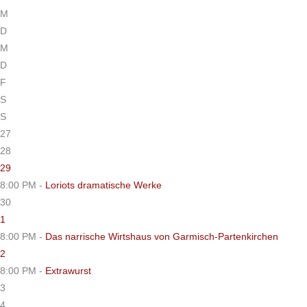
M
D
M
D
F
S
S
27
28
29
8:00 PM -
Loriots dramatische Werke
30
1
8:00 PM -
Das narrische Wirtshaus von Garmisch-Partenkirchen
2
8:00 PM -
Extrawurst
3
4