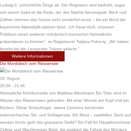
Ludwig II. unheimliche Dinge ab. Der Regisseur wird bedroht, sogar
von einem Geist ist die Rede, der des Nachts herumspukt. Böck und
Zellner nehmen das Ganze nicht sonderlich ernst – bis ein Mord die
bayerische Alpenidylle platzen lässt. „Ich freue mich, unserem
Publikum einen weiteren mörderisch-komischen Heimatkrimi
präsentieren zu können“, so Regisseurin Tatjana Pokorny. „Wir haben
bereits bei der Leseprobe Tränen gelacht.“
Weitere Informationen
Die Mordsleich vom Riessersee
19. August
20:00 - 21:45
Heimatliche Krimikomödie von Matthias Weckmann Ein Toter wird im
Wasser des Riessersees gefunden. Mit einer Wunde am Kopf und am
Rücken. Elmar Schachinger, seines Zeichens berühmter
österreichischer Ski- und Schlagerstar. Ein Mord – zweifellos. Doch auf
wessen Konto geht das grausame Delikt? Ein Fall für Hauptkommissar
Zellner und Wachtmeister Böck, die sogleich die Fährte des Mörders