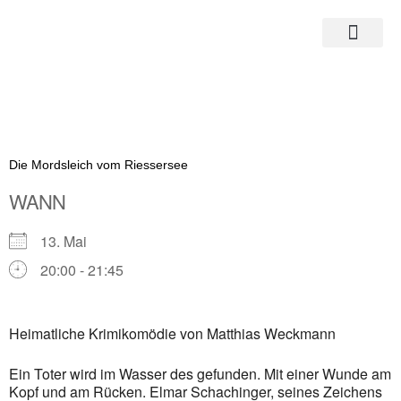
Zum
Inhalt
springen
Die Mordsleich vom Riessersee
WANN
13. Mai
20:00 - 21:45
ICS herunterladen
Google Kalender
Heimatliche Krimikomödie von Matthias Weckmann
iCalendar
Ein Toter wird im Wasser des gefunden. Mit einer Wunde am
Office 365
Kopf und am Rücken. Elmar Schachinger, seines Zeichens