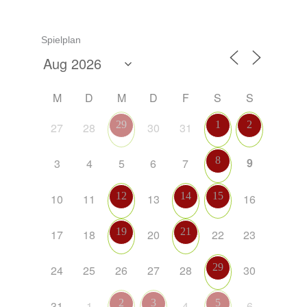
Spielplan
M
D
M
D
F
S
S
29
1
2
27
28
30
31
8
9
3
4
5
6
7
12
14
15
10
11
13
16
19
21
17
18
20
22
23
29
24
25
26
27
28
30
2
3
5
31
1
4
6