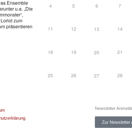
 Das Ensemble
4
5
6
7
runter u.a. „Die
ilmmonster“,
 Loriot zum
um präsentieren
11
12
14
13
18
19
21
20
25
26
28
27
Newsletter Anmeld
sum
utzerklärung
Zur Newsletter