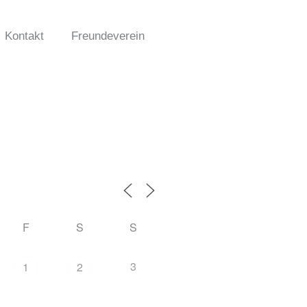
Kontakt
Freundeverein
F
S
S
3
1
2