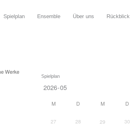
Spielplan
Ensemble
Über uns
Rückblick
Spielplan
M
D
M
D
27
28
30
29