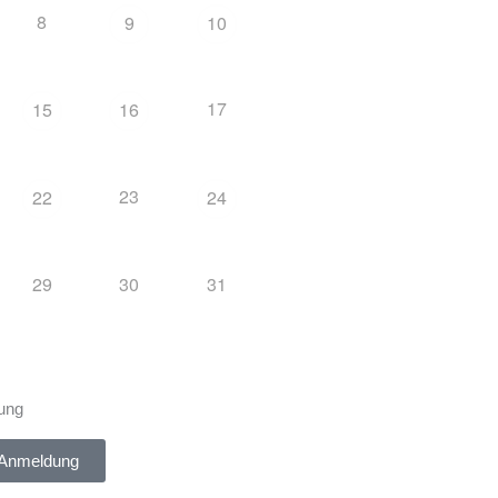
8
9
10
17
15
16
23
22
24
29
30
31
ung
 Anmeldung