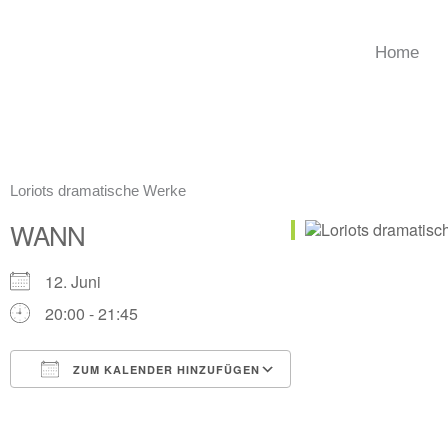
Zum
Inhalt
Home
springen
Loriots dramatische Werke
WANN
12. Juni
20:00 - 21:45
ZUM KALENDER HINZUFÜGEN
ICS herunterladen
Google Kalender
iCalendar
Office 365
Outlook Live