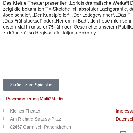
Das Kleine Theater präsentiert „Loriots dramatische Werke“!
zeigt die bekannten TV-Sketche mit absoluter Lachgarantie, da
Jodelschule“, „Der Kunstpfeifer“, „Der Lottogewinner“, „Das F
„Das Frühstücksei“ oder „Herren im Bad“. „Ich freue mich sehr,
ersten Mal in unserer 75-jährigen Geschichte unserem Publik
zu können“, so Regisseurin Tatjana Pokorny.
Zurück zum Spielplan
Programmierung Multi2Media
Kleines Theater
Impres
Am Richard-Strauss-Platz
Datensch
82467 Garmisch-Partenkirchen