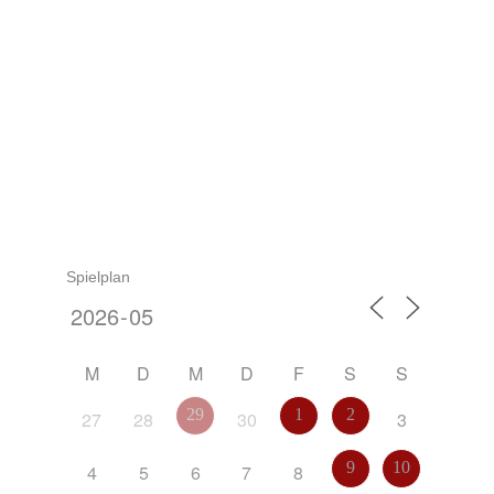
Zurück zum Spielplan
Spielplan
M
D
M
D
F
S
S
29
1
2
27
28
30
3
9
10
4
5
6
7
8