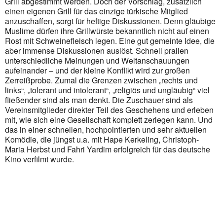
Grill abgestimmt werden. Doch der Vorschlag, zusätzlich
einen eigenen Grill für das einzige türkische Mitglied
Outlook Live
anzuschaffen, sorgt für heftige Diskussionen. Denn gläubige
Muslime dürfen ihre Grillwürste bekanntlich nicht auf einen
Rost mit Schweinefleisch legen. Eine gut gemeinte Idee, die
aber immense Diskussionen auslöst. Schnell prallen
unterschiedliche Meinungen und Weltanschauungen
aufeinander – und der kleine Konflikt wird zur großen
Zerreißprobe. Zumal die Grenzen zwischen „rechts und
links“, „tolerant und intolerant“, „religiös und ungläubig“ viel
fließender sind als man denkt. Die Zuschauer sind als
Vereinsmitglieder direkter Teil des Geschehens und erleben
mit, wie sich eine Gesellschaft komplett zerlegen kann. Und
das in einer schnellen, hochpointierten und sehr aktuellen
Komödie, die jüngst u.a. mit Hape Kerkeling, Christoph-
Maria Herbst und Fahri Yardim erfolgreich für das deutsche
Kino verfilmt wurde.