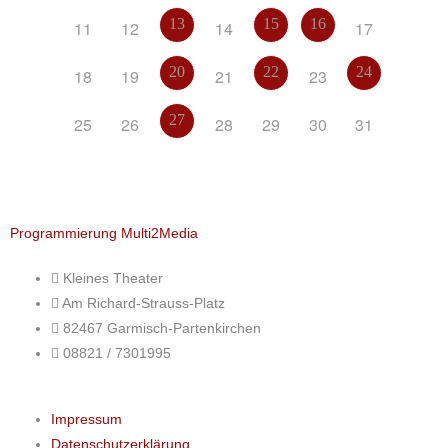
13
15
16
11
12
14
17
20
22
24
18
19
21
23
27
25
26
28
29
30
31
Programmierung Multi2Media
Kleines Theater
Am Richard-Strauss-Platz
82467 Garmisch-Partenkirchen
08821 / 7301995
Impressum
Datenschutzerklärung