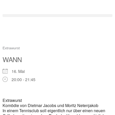
Zum
Inhalt
springen
Extrawurst
WANN
16. Mai
20:00 - 21:45
ICS herunterladen
Google Kalender
Extrawurst
iCalendar
Komödie von Dietmar Jacobs und Moritz Netenjakob
In einem Tennisclub soll eigentlich nur über einen neuen
Office 365