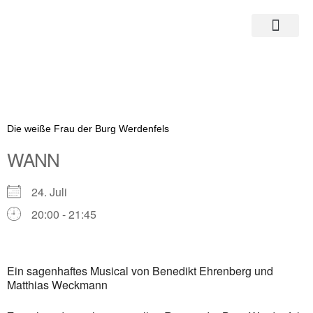
Zum
Inhalt
springen
Die weiße Frau der Burg Werdenfels
WANN
24. Juli
20:00 - 21:45
ICS herunterladen
Google Kalender
Ein sagenhaftes Musical von Benedikt Ehrenberg und
iCalendar
Matthias Weckmann
Office 365