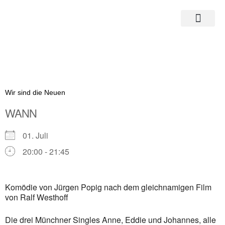
Zum
Inhalt
springen
Wir sind die Neuen
WANN
01. Juli
20:00 - 21:45
ICS herunterladen
Google Kalender
Komödie von Jürgen Popig nach dem gleichnamigen Film
von Ralf Westhoff
iCalendar
Office 365
Die drei Münchner Singles Anne, Eddie und Johannes, alle