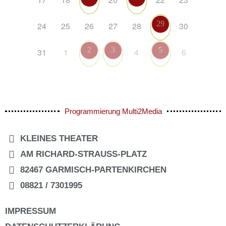
29
24
25
26
27
28
30
2
3
5
31
1
4
6
Programmierung Multi2Media
KLEINES THEATER
AM RICHARD-STRAUSS-PLATZ
82467 GARMISCH-PARTENKIRCHEN
08821 / 7301995
IMPRESSUM