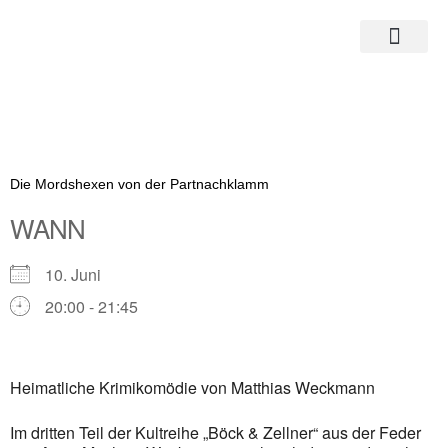
Zum
Inhalt
springen
Die Mordshexen von der Partnachklamm
WANN
10. Juni
20:00 - 21:45
ICS herunterladen
Google Kalender
Heimatliche Krimikomödie von Matthias Weckmann
iCalendar
Im dritten Teil der Kultreihe „Böck & Zellner“ aus der Feder
Office 365