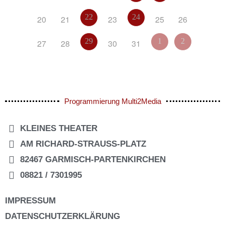
22
24
20
21
23
25
26
29
1
2
27
28
30
31
Programmierung Multi2Media
KLEINES THEATER
AM RICHARD-STRAUSS-PLATZ
82467 GARMISCH-PARTENKIRCHEN
08821 / 7301995
IMPRESSUM
DATENSCHUTZERKLÄRUNG