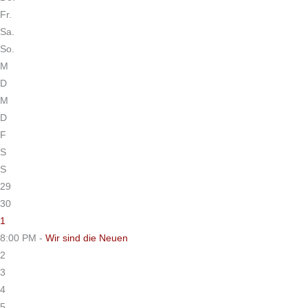
Fr.
Sa.
So.
M
D
M
D
F
S
S
29
30
1
8:00 PM -
Wir sind die Neuen
2
3
4
5