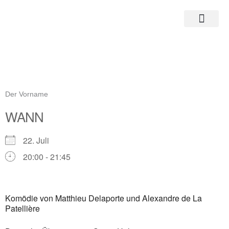
Zum
Inhalt
springen
Der Vorname
WANN
22. Juli
20:00 - 21:45
ICS herunterladen
Google Kalender
Komödie von Matthieu Delaporte und Alexandre de La
iCalendar
Patellière
Office 365