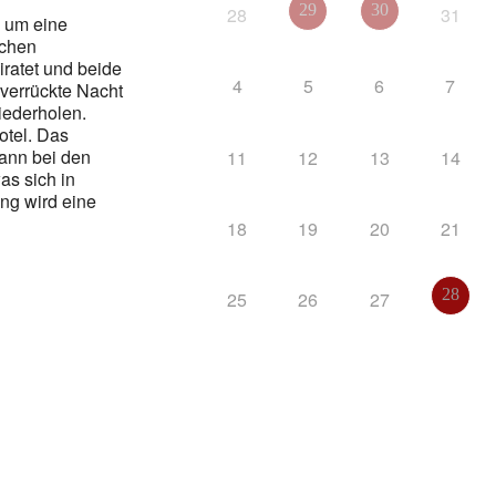
29
30
28
31
s um eine
ichen
ratet und beide
4
5
6
7
 verrückte Nacht
iederholen.
otel. Das
ann bei den
11
12
13
14
as sich in
ng wird eine
18
19
20
21
28
25
26
27