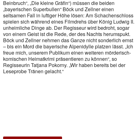
Beinbruch“, „Die
kleine Gräfin“) müssen die beiden
Outlook Live
„bayerischen Superbullen“ Böck und
Zellner einen
seltsamen Fall in luftiger Höhe lösen:
Am Schachenschloss
spielen sich während eines Filmdrehs über König
Ludwig II.
unheimliche Dinge ab. Der Regisseur wird bedroht, sogar
von
einem Geist ist die Rede, der des Nachts herumspukt.
Böck und Zellner
nehmen das Ganze nicht sonderlich ernst
– bis ein Mord die bayerische
Alpenidylle platzen lässt.
„Ich
freue mich, unserem Publikum einen weiteren mörderisch-
komischen Heimatkrimi präsentieren zu können“, so
Regisseurin Tatjana
Pokorny. „Wir haben bereits bei der
Leseprobe Tränen gelacht.“