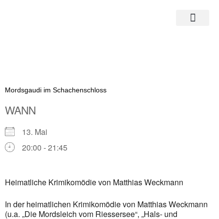
Zum
Inhalt
springen
Mordsgaudi im Schachenschloss
WANN
13. Mai
20:00 - 21:45
ICS herunterladen
Google Kalender
Heimatliche Krimikomödie von Matthias Weckmann
iCalendar
In der heimatlichen Krimikomödie von Matthias Weckmann
Office 365
(u.a. „Die Mordsleich vom Riessersee“, „Hals- und