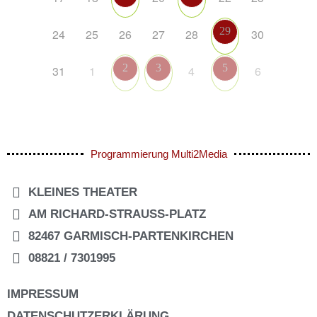
29
24
25
26
27
28
30
2
3
5
31
1
4
6
Programmierung Multi2Media
KLEINES THEATER
AM RICHARD-STRAUSS-PLATZ
82467 GARMISCH-PARTENKIRCHEN
08821 / 7301995
IMPRESSUM
DATENSCHUTZERKLÄRUNG