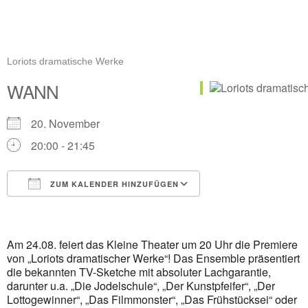
Loriots dramatische Werke
WANN
20. November
20:00 - 21:45
ZUM KALENDER HINZUFÜGEN
ICS herunterladen
Google Kalender
iCalendar
Office 365
Outlook Live
Am 24.08. feiert das Kleine Theater um 20 Uhr die Premiere
von „Loriots dramatischer Werke“! Das Ensemble präsentiert
die bekannten TV-Sketche mit absoluter Lachgarantie,
darunter u.a. „Die Jodelschule“, „Der Kunstpfeifer“, „Der
Lottogewinner“, „Das Filmmonster“, „Das Frühstücksei“ oder