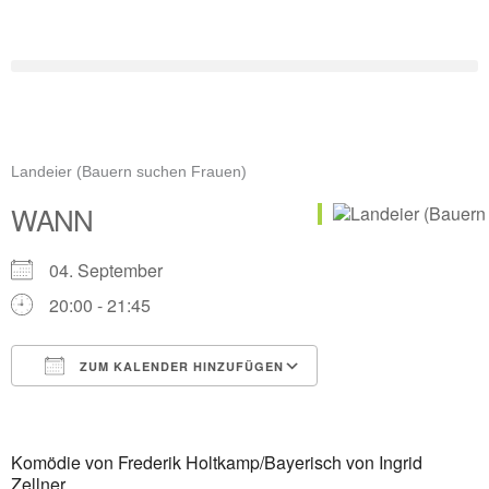
Zum
Inhalt
springen
Landeier (Bauern suchen Frauen)
WANN
04. September
20:00 - 21:45
ZUM KALENDER HINZUFÜGEN
ICS herunterladen
Google Kalender
iCalendar
Office 365
Outlook Live
Komödie von Frederik Holtkamp/Bayerisch von Ingrid
Zellner