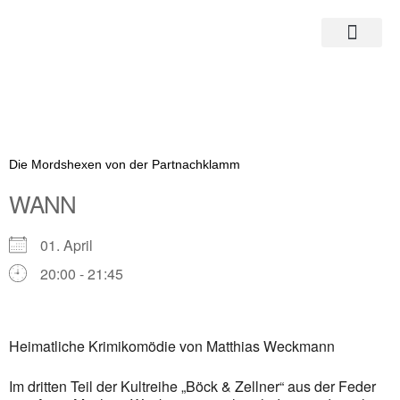
Zum
Inhalt
springen
Die Mordshexen von der Partnachklamm
WANN
01. April
20:00 - 21:45
ICS herunterladen
Google Kalender
Heimatliche Krimikomödie von Matthias Weckmann
iCalendar
Im dritten Teil der Kultreihe „Böck & Zellner“ aus der Feder
Office 365