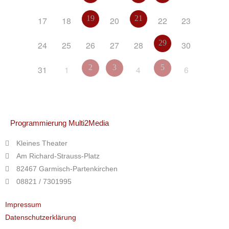
19
21
17
18
20
22
23
29
24
25
26
27
28
30
2
3
5
31
1
4
6
Programmierung Multi2Media
Kleines Theater
Am Richard-Strauss-Platz
82467 Garmisch-Partenkirchen
08821 / 7301995
Impressum
Datenschutzerklärung