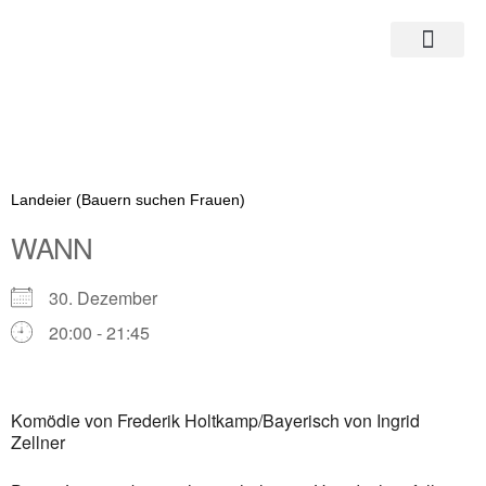
Zum
Inhalt
springen
Landeier (Bauern suchen Frauen)
WANN
30. Dezember
20:00 - 21:45
ICS herunterladen
Google Kalender
Komödie von Frederik Holtkamp/Bayerisch von Ingrid
iCalendar
Zellner
Office 365